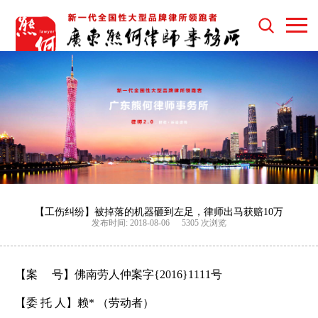
【工伤纠纷】被掉落的机器砸到左足，律师出马获赔10万
发布时间: 2018-08-06
5305 次浏览
【案 号】
佛南
劳人
仲
案
字
{2016}1111
号
【委 托 人】
赖* （劳动者）