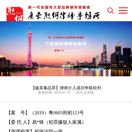
【贩卖毒品罪】律师介入成功争取轻判
发布时间: 2020-01-19
5824 次浏览
【案
号】（
2019）粤0605刑初123号
【委
托
人】易
*锋（犯罪嫌疑人家属）
【审理程序】初审法院一审